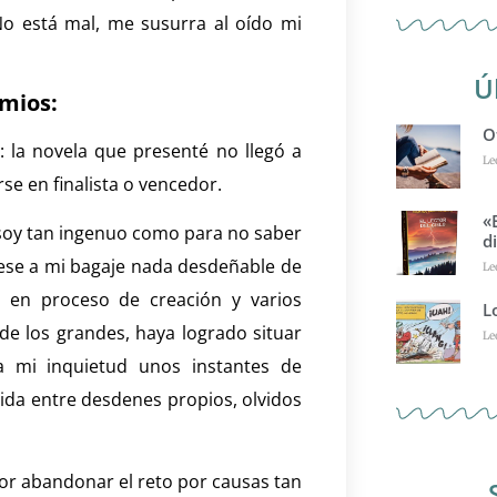
No está mal, me susurra al oído mi
Ú
emios:
O
 la novela que presenté no llegó a
Le
irse en finalista o vencedor.
«
o soy tan ingenuo como para no saber
d
ese a mi bagaje nada desdeñable de
Le
o en proceso de creación y varios
L
 de los grandes, haya logrado situar
Le
a mi inquietud unos instantes de
da entre desdenes propios, olvidos
or abandonar el reto por causas tan