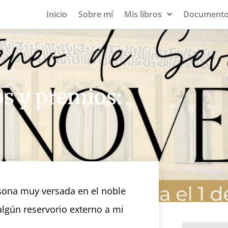
Inicio
Sobre mí
Mis libros
Documento
os y premios:
rsona muy versada en el noble
algún reservorio externo a mi