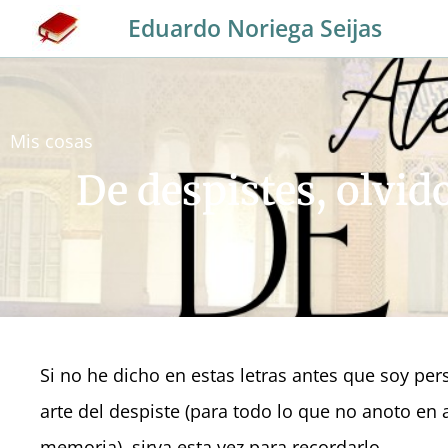
Eduardo Noriega Seijas
Mis cosas
De despistes, olvid
Si no he dicho en estas letras antes que soy pe
arte del despiste (para todo lo que no anoto en 
memoria), sirva esta vez para recordarlo.