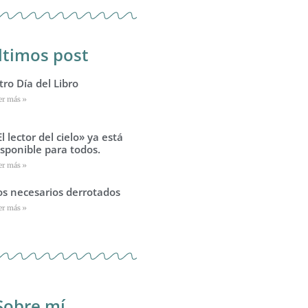
ltimos post
tro Día del Libro
er más »
El lector del cielo» ya está
isponible para todos.
er más »
os necesarios derrotados
er más »
Sobre mí...