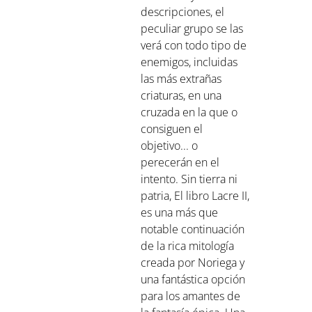
los
descripciones, el
magos
peculiar grupo se las
oner
verá con todo tipo de
enemigos, incluidas
.
las más extrañas
criaturas, en una
lena
cruzada en la que o
ados
consiguen el
s
objetivo... o
perecerán en el
intento. Sin tierra ni
patria, El libro Lacre II,
es una más que
ones
notable continuación
cios
de la rica mitología
creada por Noriega y
una fantástica opción
para los amantes de