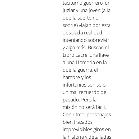
do un
taciturno guerrero, un
s y
juglar y una joven (a la
Los
que la suerte no
a vez
sonríe) viajan por esta
bro,
desolada realidad
a
intentando sobrevivir
y algo más. Buscan el
s
Libro Lacre, una llave
a una Homeria en la
vos:
que la guerra, el
minio
hambre y los
oscuro
infortunios son solo
En
un mal recuerdo del
encia
pasado. Pero la
nto
misión no será fácil.
milias
Con ritmo, personajes
on se
bien trazados,
unir
imprevisibles giros en
n
la historia y detalladas