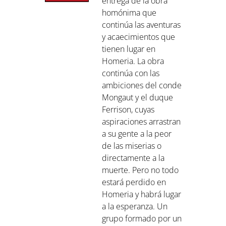
ca
entrega de la obra
homónima que
undo
continúa las aventuras
eto de
y acaecimientos que
 y
tienen lugar en
. En
Homeria. La obra
ima
continúa con las
ie «El
ambiciones del conde
riega
Mongaut y el duque
 vez
Ferrison, cuyas
tuoso
aspiraciones arrastran
eria,
a su gente a la peor
de las miserias o
encia
directamente a la
muerte. Pero no todo
ma se
estará perdido en
Homeria y habrá lugar
 el
a la esperanza. Un
o
grupo formado por un