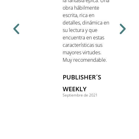
n se
la fantasía épica. Una
ras
obra hábilmente
la
escrita, rica en
cerca
detalles, dinámica en
su lectura y que
de un
encuentra en estas
e que
características sus
gre»
mayores virtudes.
Muy recomendable.
su
PUBLISHER´S
eza de
WEEKLY
Septiembre de 2021
 y
blado
cas,
os y